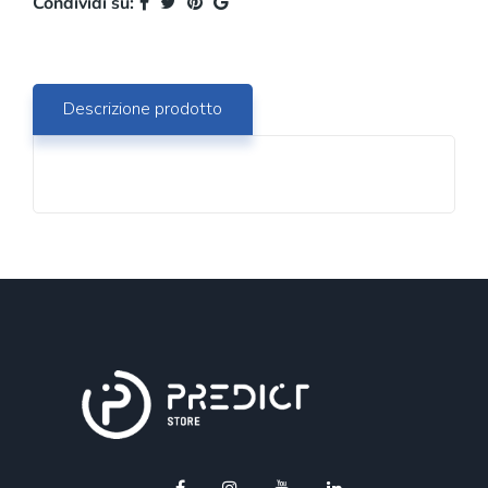
Condividi su:
Descrizione prodotto
window.lintrk('track', { conversion_id: 16467705 }) ;