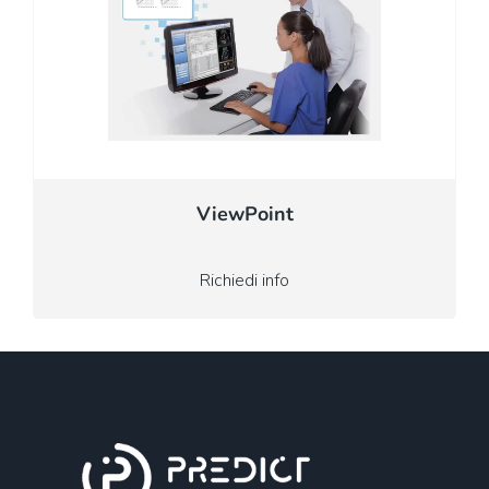
ViewPoint
Richiedi info
window.lintrk('track', { conversion_id: 16467705 }) ;